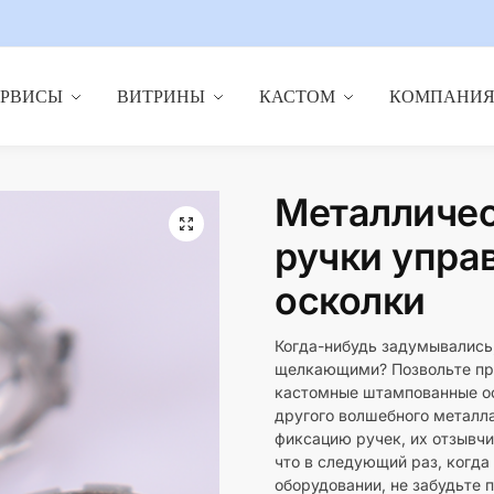
ЕРВИСЫ
ВИТРИНЫ
КАСТОМ
КОМПАНИ
Металличе
🔍
ручки упра
осколки
Когда-нибудь задумывались,
щелкающими? Позвольте пре
кастомные штампованные ос
другого волшебного металл
фиксацию ручек, их отзывчи
что в следующий раз, когд
оборудовании, не забудьте 