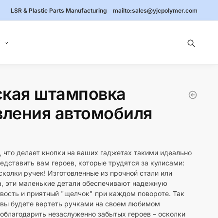
LSR & Plastic Parts Manufacturing
mailto:
sales@yjcpolymer.com
Я
ская штамповка
вления автомобиля
 что делает кнопки на ваших гаджетах такими идеально
дставить вам героев, которые трудятся за кулисами:
колки ручек! Изготовленные из прочной стали или
а, эти маленькие детали обеспечивают надежную
вость и приятный "щелчок" при каждом повороте. Так
а вы будете вертеть ручками на своем любимом
поблагодарить незаслуженно забытых героев – осколки