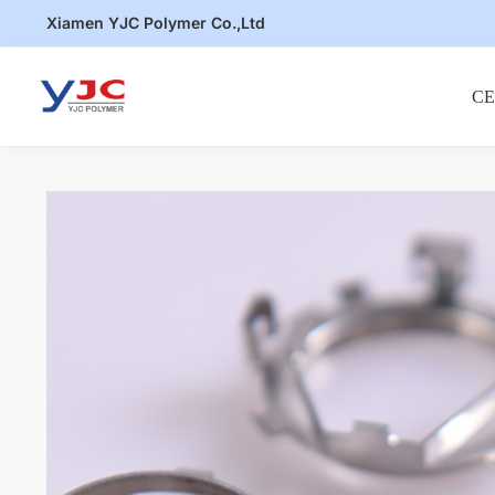
Skip
Skip
Xiamen YJC Polymer Co.,Ltd
to
to
navigation
content
С