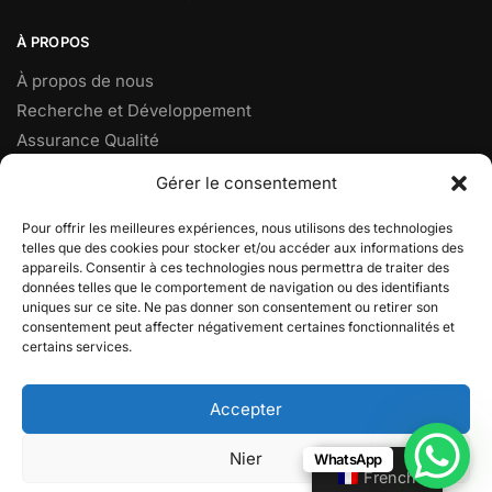
À PROPOS
À propos de nous
Recherche et Développement
Assurance Qualité
Téléphone : +86 592-7801818
Gérer le consentement
Fax: +86 592-7828920
Mobile : +86 18950153973
Pour offrir les meilleures expériences, nous utilisons des technologies
telles que des cookies pour stocker et/ou accéder aux informations des
Email :
sales@yjcpolymer.com
appareils. Consentir à ces technologies nous permettra de traiter des
Adresse : NO.28 Rue Xiangyue, Xiang’an, Xiamen, Fujian,
données telles que le comportement de navigation ou des identifiants
uniques sur ce site. Ne pas donner son consentement ou retirer son
361102, Chine
consentement peut affecter négativement certaines fonctionnalités et
certains services.
© 2025
Xiamen YJC Polymer Limitée
Accepter
Nier
WhatsApp
French