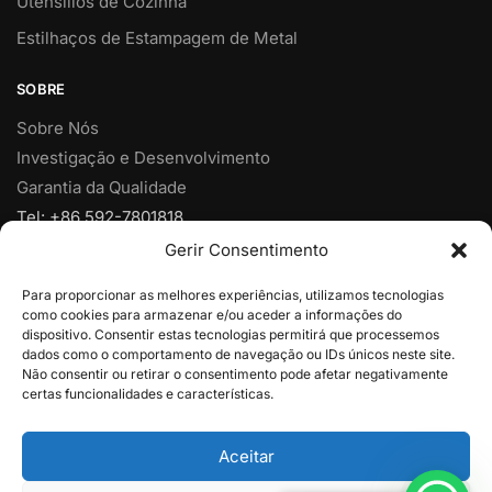
Utensílios de Cozinha
Estilhaços de Estampagem de Metal
SOBRE
Sobre Nós
Investigação e Desenvolvimento
Garantia da Qualidade
Tel: +86 592-7801818
Fax: +86 592-7828920
Gerir Consentimento
Móvel: +86 18950153973
Para proporcionar as melhores experiências, utilizamos tecnologias
Email:
vendas@yjcpolymer.com
como cookies para armazenar e/ou aceder a informações do
Endereço: Nº 28 Rua Xiangyue, Xiang'An, Xiamen, Fujian,
dispositivo. Consentir estas tecnologias permitirá que processemos
dados como o comportamento de navegação ou IDs únicos neste site.
361102, China
Não consentir ou retirar o consentimento pode afetar negativamente
certas funcionalidades e características.
© 2025
Xiamen YJC Polymer Limitada
Aceitar