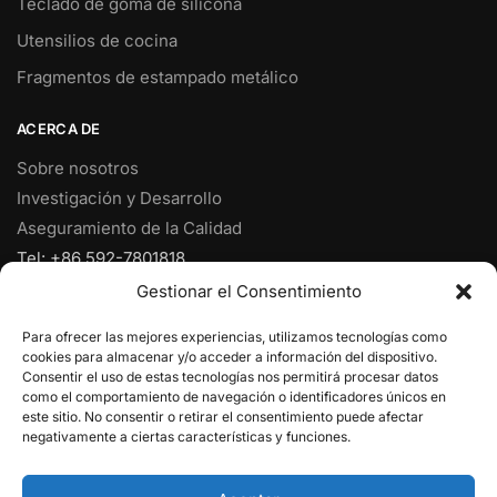
Teclado de goma de silicona
Utensilios de cocina
Fragmentos de estampado metálico
ACERCA DE
Sobre nosotros
Investigación y Desarrollo
Aseguramiento de la Calidad
Tel: +86 592-7801818
Fax: +86 592-7828920
Gestionar el Consentimiento
Móvil: +86 18950153973
Para ofrecer las mejores experiencias, utilizamos tecnologías como
Correo electrónico:
ventas@yjcpolymer.com
cookies para almacenar y/o acceder a información del dispositivo.
Dirección: NO.28 RD Xiangyue, Xiang'An, Xiamen, Fujian,
Consentir el uso de estas tecnologías nos permitirá procesar datos
como el comportamiento de navegación o identificadores únicos en
361102, China
este sitio. No consentir o retirar el consentimiento puede afectar
negativamente a ciertas características y funciones.
© 2025
Xiamen YJC Polymer Limited