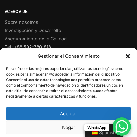
ACERCA DE
Sobre nosotros
Investigación y Desarrollo
Aseguramiento de la Calidad
Tel: +86 592-7801818
Fax: +86 592-7828920
Gestionar el Consentimiento
Móvil: +86 18950153973
Para ofrecer las mejores experiencias, utilizamos tecnologías como
Correo electrónico:
ventas@yjcpolymer.com
cookies para almacenar y/o acceder a información del dispositivo.
Dirección: NO.28 RD Xiangyue, Xiang'An, Xiamen, Fujian,
Consentir el uso de estas tecnologías nos permitirá procesar datos
como el comportamiento de navegación o identificadores únicos en
361102, China
este sitio. No consentir o retirar el consentimiento puede afectar
negativamente a ciertas características y funciones.
© 2025
Xiamen YJC Polymer Limited
Aceptar
Negar
WhatsApp
Spanish