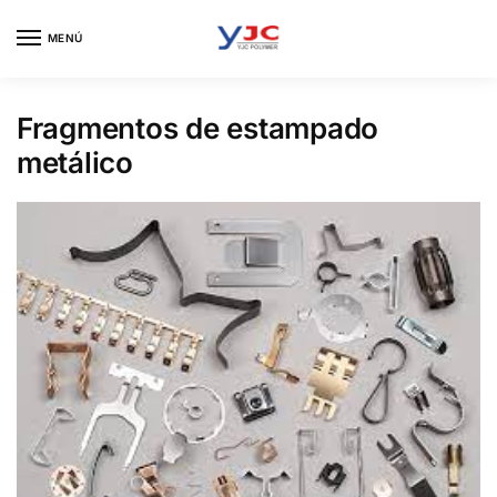
Skip
Skip
to
to
MENÚ
navigation
content
Fragmentos de estampado
metálico